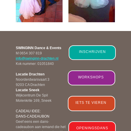
SWINGINN Dance & Events
INSCHRIJVEN
M 0654 307 819
info@swinginn-drachten.nl
Kvk nummer: 01051840
Locatie Drachten
WORKSHOPS
Noorderdwarsvaart 3
9203 CA Drachten
Locatie Sneek
Wijkcentrum De Spil
Molenkrite 169, Sneek
IETS TE VIEREN
CADEAU IDEE:
DANS-CADEAUBON
Geef eens een dans-
cadeaubon aan iemand die het
OPENINGSDANS